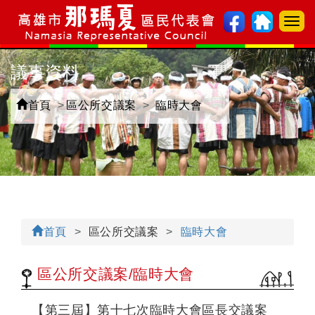
選
單
切
議事資料
換
首頁
區公所交議案
臨時大會
首頁
區公所交議案
臨時大會
區公所交議案/臨時大會
【第三屆】第十七次臨時大會區長交議案