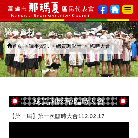
選
單
切
議事資料
換
首頁
議事資訊
總質詢影音
臨時大會
總質詢影音/臨時大會
【第三屆】第一次臨時大會112.02.17