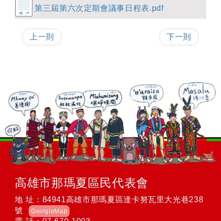
第三屆第六次定期會議事日程表.pdf
上一則
下一則
高雄市那瑪夏區民代表會
地 址：84941高雄市那瑪夏區達卡努瓦里大光巷238
號
GoolgleMap